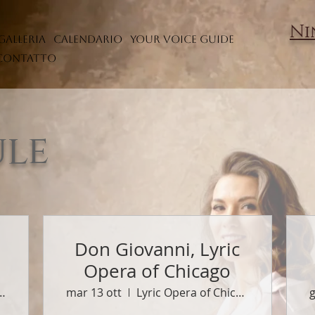
Ni
Galleria
Calendario
Your Voice Guide
Contatto
ule
Don Giovanni, Lyric
Opera of Chicago
era of Chicago
mar 13 ott
Lyric Opera of Chicago
g