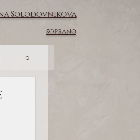
na Solodovnikova
soprano
e