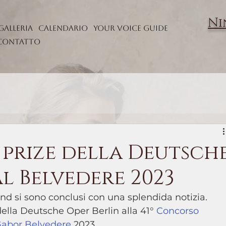
Ni
Galleria
Calendario
Your Voice Guide
Contatto
prize della Deutsch
al Belvedere 2023
nd si sono conclusi con una splendida notizia. 
ella Deutsche Oper Berlin alla 41° 
Concorso 
Gabor Belvedere
 2023