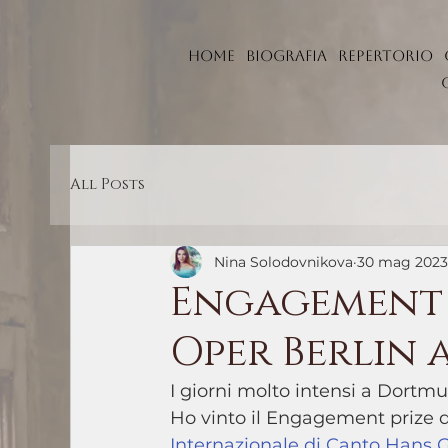
Home
Biografia
Repertorio
All Posts
Nina Solodovnikova
30 mag 2023
Engagement 
Oper Berlin 
I giorni molto intensi a Dortmu
Ho vinto il Engagement prize d
Internazionale di Canto Hans 